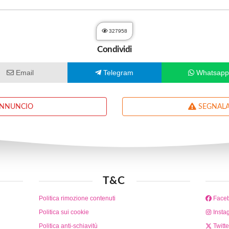
327958
Condividi
Email
Telegram
Whatsap
ANNUNCIO
SEGNALA
T&C
Politica rimozione contenuti
Face
Politica sui cookie
Insta
Politica anti-schiavitù
Twitte