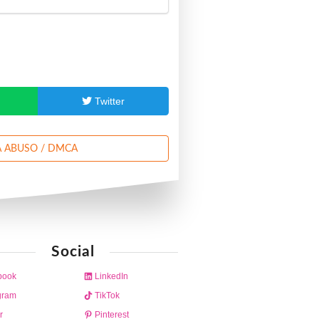
p
Twitter
 ABUSO / DMCA
Social
book
LinkedIn
gram
TikTok
r
Pinterest