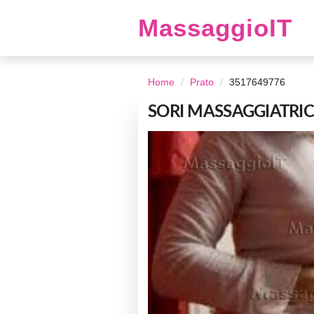
MassaggioIT
Home
Prato
3517649776
SORI MASSAGGIATRIC