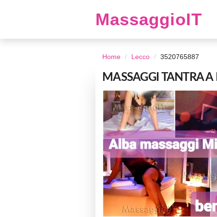
MassaggioIT
Home
Lecco
3520765887
MASSAGGI TANTRA A