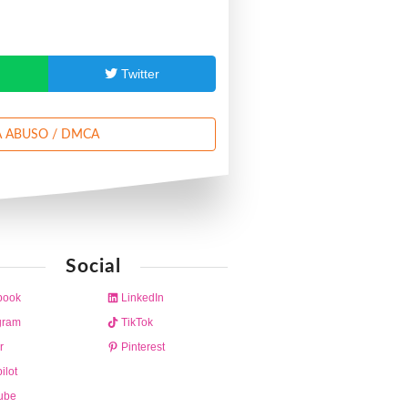
p
Twitter
 ABUSO / DMCA
Social
book
LinkedIn
gram
TikTok
r
Pinterest
ilot
ube