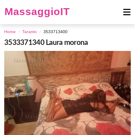
MassaggioIT
Home
Taranto
3533713400
3533371340 Laura morona