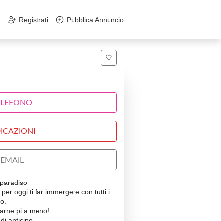
i
Registrati
Pubblica Annuncio
ELEFONO
ICAZIONI
EMAIL
 paradiso
 per oggi ti far immergere con tutti i
co.
 farne pi a meno!
i anticipo