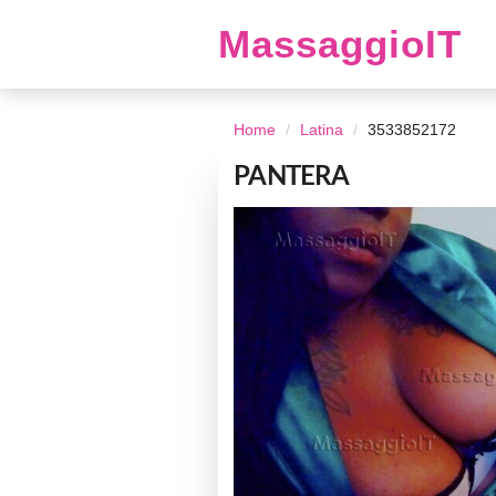
MassaggioIT
Home
Latina
3533852172
PANTERA