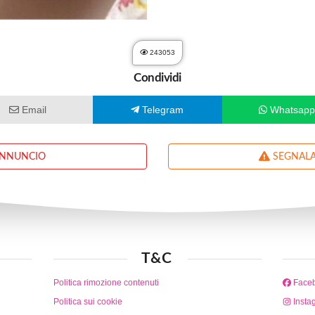
243053
Condividi
Email
Telegram
Whatsap
ANNUNCIO
SEGNALA
T&C
Politica rimozione contenuti
Face
Politica sui cookie
Insta