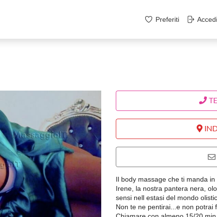
Preferiti
Acced
T
IND
Il body massage che ti manda in
Irene, la nostra pantera nera, olo
sensi nell estasi del mondo olisti
Non te ne pentirai...e non potrai
Chiamare con almeno 15/20 min d