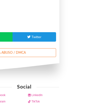
p
Twitter
 ABUSO / DMCA
Social
book
LinkedIn
gram
TikTok