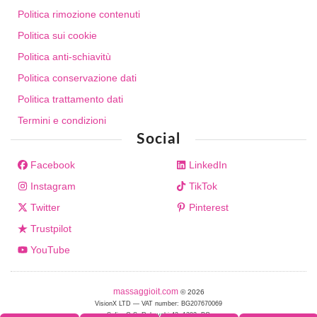
Politica rimozione contenuti
Politica sui cookie
Politica anti-schiavitù
Politica conservazione dati
Politica trattamento dati
Termini e condizioni
Social
Facebook
LinkedIn
Instagram
TikTok
Twitter
Pinterest
Trustpilot
YouTube
massaggioit.com
© 2026
VisionX LTD — VAT number: BG207670069
Sofia, G.S. Rakovski 42, 1202, BG