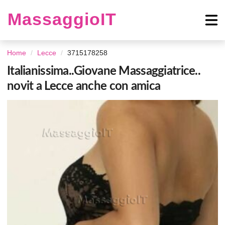
MassaggioIT
Home
Lecce
3715178258
Italianissima..Giovane Massaggiatrice..
novit a Lecce anche con amica