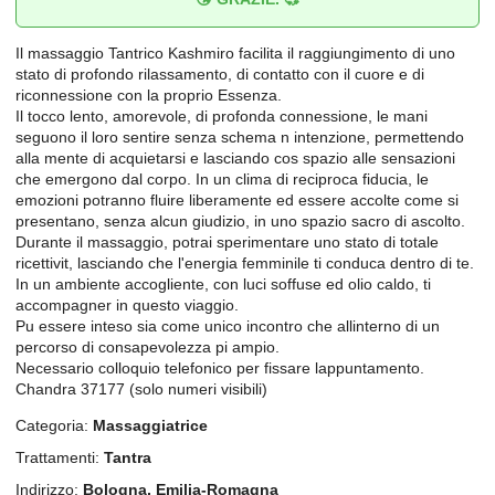
Il massaggio Tantrico Kashmiro facilita il raggiungimento di uno
stato di profondo rilassamento, di contatto con il cuore e di
riconnessione con la proprio Essenza.
Il tocco lento, amorevole, di profonda connessione, le mani
seguono il loro sentire senza schema n intenzione, permettendo
alla mente di acquietarsi e lasciando cos spazio alle sensazioni
che emergono dal corpo. In un clima di reciproca fiducia, le
emozioni potranno fluire liberamente ed essere accolte come si
presentano, senza alcun giudizio, in uno spazio sacro di ascolto.
Durante il massaggio, potrai sperimentare uno stato di totale
ricettivit, lasciando che l'energia femminile ti conduca dentro di te.
In un ambiente accogliente, con luci soffuse ed olio caldo, ti
accompagner in questo viaggio.
Pu essere inteso sia come unico incontro che allinterno di un
percorso di consapevolezza pi ampio.
Necessario colloquio telefonico per fissare lappuntamento.
Chandra 37177 (solo numeri visibili)
Categoria:
Massaggiatrice
Trattamenti:
Tantra
Indirizzo:
Bologna, Emilia-Romagna