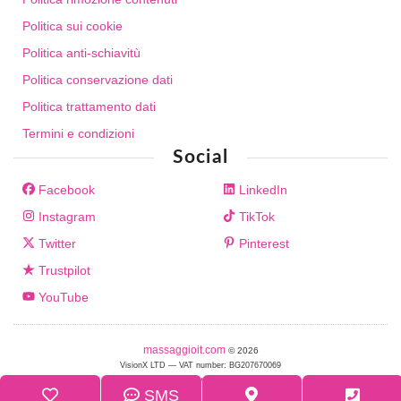
Politica sui cookie
Politica anti-schiavitù
Politica conservazione dati
Politica trattamento dati
Termini e condizioni
Social
Facebook
LinkedIn
Instagram
TikTok
Twitter
Pinterest
Trustpilot
YouTube
massaggioit.com
© 2026
VisionX LTD — VAT number: BG207670069
Sofia, G.S. Rakovski 42, 1202, BG
SMS