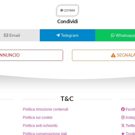
237869
Condividi
Email
Telegram
Whatsap
ANNUNCIO
SEGNALA
T&C
Politica rimozione contenuti
Face
Politica sui cookie
Insta
Politica anti-schiavitù
Twitte
Politica conservazione dati
Trustp