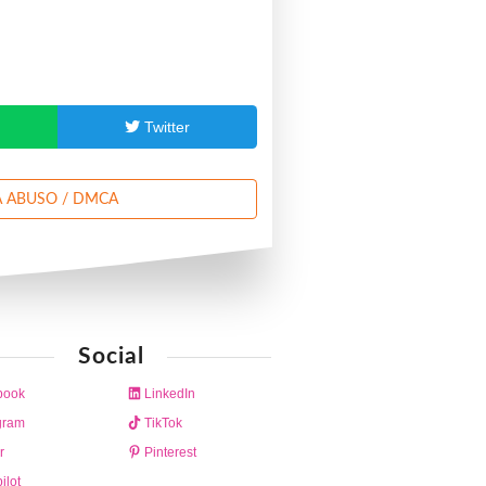
p
Twitter
 ABUSO / DMCA
Social
book
LinkedIn
gram
TikTok
r
Pinterest
ilot