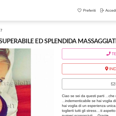
Preferiti
Acced
67
NSUPERABILE ED SPLENDIDA MASSAGGIAT
T
IND
Ciao se sei da questi parti ...che 
...indementicabile se hai voglia 
hai voglia di un esperienza unic
toglierti tutti gli stress....ti as
numeri sconosciuti ... Grazie