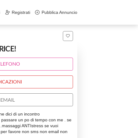
i
Registrati
Pubblica Annuncio
RICE!
ELEFONO
ICAZIONI
EMAIL
ne dici di un incontro
di passare un po di tempo con me . se
a..massaggi ANTIstress se vuoi
petto per favore non sms non email non