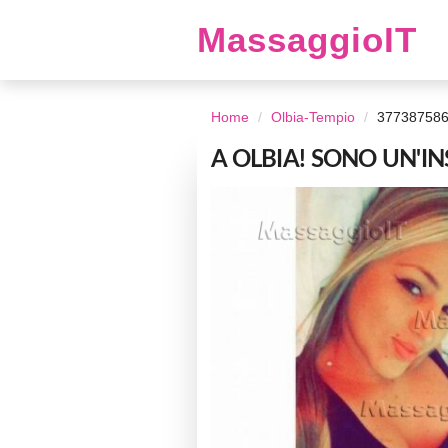
MassaggioIT
Home
Olbia-Tempio
37738758
A OLBIA! SONO UN'I