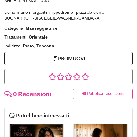
ANGELI-PRIMATICCIO..
vicino-mario morgantini- ippodromo--piazzale siena--
BUONARROTI-BISCEGLIE-WAGNER-GAMBARA.
Categoria:
Massaggiatrice
Trattamenti:
Orientale
Indirizzo:
Prato, Toscana
PROMUOVI
0 Recensioni
Pubblica recensione
Potrebbero interessarti...