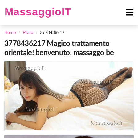
MassaggioIT
Home
Prato
3778436217
3778436217 Magico trattamento
orientale! benvenuto! massaggo be