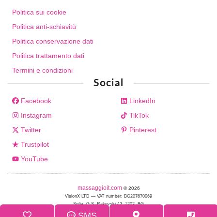
Politica sui cookie
Politica anti-schiavitù
Politica conservazione dati
Politica trattamento dati
Termini e condizioni
Social
Facebook
LinkedIn
Instagram
TikTok
Twitter
Pinterest
Trustpilot
YouTube
massaggioit.com
© 2026
VisionX LTD — VAT number: BG207670069
Sofia, G.S. Rakovski 42, 1202, BG
SMS