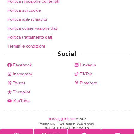
Politica rimozione contenuti
Politica sui cookie
Politica anti-schiavitù
Politica conservazione dati
Politica trattamento dati
Termini e condizioni
Social
Facebook
LinkedIn
Instagram
TikTok
Twitter
Pinterest
Trustpilot
YouTube
massaggioit.com
© 2026
VisionX LTD — VAT number: BG207670069
Sofia, G.S. Rakovski 42, 1202, BG