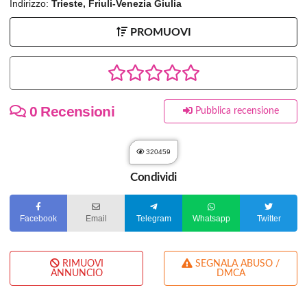
Indirizzo:
Trieste, Friuli-Venezia Giulia
PROMUOVI
0 Recensioni
Pubblica recensione
320459
Condividi
Facebook
Email
Telegram
Whatsapp
Twitter
RIMUOVI
SEGNALA ABUSO /
ANNUNCIO
DMCA