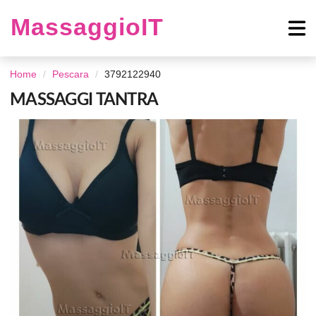
MassaggioIT
Home
Pescara
3792122940
MASSAGGI TANTRA