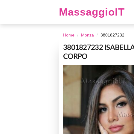
MassaggioIT
Home
Monza
3801827232
3801827232 ISABELL
CORPO