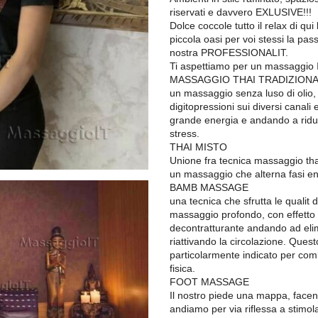
riservati e davvero EXLUSIVE!!!
Dolce coccole tutto il relax di qu
piccola oasi per voi stessi la pa
nostra PROFESSIONALIT.
Ti aspettiamo per un massaggio
MASSAGGIO THAI TRADIZION
un massaggio senza luso di olio, u
digitopressioni sui diversi canal
grande energia e andando a ridur
stress.
THAI MISTO
Unione fra tecnica massaggio tha
un massaggio che alterna fasi ene
BAMB MASSAGE
una tecnica che sfrutta le qualit
massaggio profondo, con effetto 
decontratturante andando ad elim
riattivando la circolazione. Ques
particolarmente indicato per comba
fisica.
FOOT MASSAGE
Il nostro piede una mappa, facen
andiamo per via riflessa a stimola