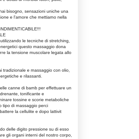
i hai bisogno, sensazioni uniche una
ssione e l'amore che mettiamo nella
 INDIMENTICABILE!!!
ALE
tilizzando le tecniche di stretching,
i energetici questo massaggio dona
re la tensione muscolare legata allo
i tradizionale e massaggio con olio,
rgetiche e rilassanti.
 delle canne di bamb per effettuare un
drenante, tonificante e
inare tossine e scorie metaboliche
to tipo di massaggio perci
ttere la cellulite e dopo lattivit
do delle digito pressione su di esso
re gli organi interni del nostro corpo,