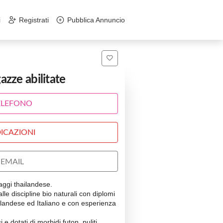
i
Registrati
Pubblica Annuncio
zze abilitate
ELEFONO
ICAZIONI
EMAIL
gi thailandese.
lle discipline bio naturali con diplomi
Thailandese ed Italiano e con esperienza
i e dotati di morbidi futon, puliti,