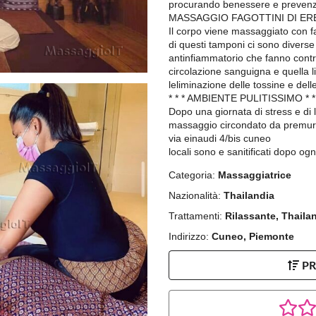
procurando benessere e prevenz
MASSAGGIO FAGOTTINI DI ER
Il corpo viene massaggiato con fag
di questi tamponi ci sono divers
antinfiammatorio che fanno contra
circolazione sanguigna e quella li
leliminazione delle tossine e delle
* * * AMBIENTE PULITISSIMO * *
Dopo una giornata di stress e di l
massaggio circondato da premuro
via einaudi 4/bis cuneo
locali sono e sanitificati dopo ogn
Categoria:
Massaggiatrice
Nazionalità:
Thailandia
Trattamenti:
Rilassante, Thaila
Indirizzo:
Cuneo, Piemonte
P