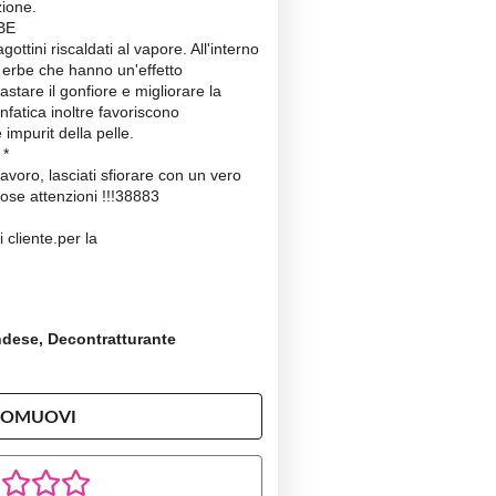
ione.
BE
ottini riscaldati al vapore. All'interno
e erbe che hanno un'effetto
stare il gonfiore e migliorare la
nfatica inoltre favoriscono
 impurit della pelle.
 *
avoro, lasciati sfiorare con un vero
se attenzioni !!!38883
i cliente.per la
ndese, Decontratturante
ROMUOVI