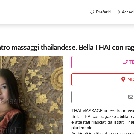
Preferiti
Acced
 massaggi thailandese. Bella THAI con raga
T
IND
THAI MASSAGE un centro massag
Bella THAI con ragazze abilitate a
e attestati rilasciati da istituti 
pluriennale.
Ambienti in stile raffinato, spazios