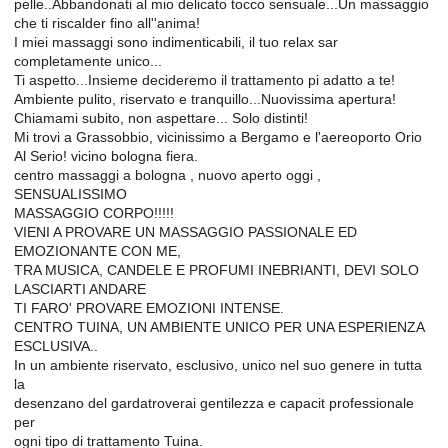
pelle..Abbandonati al mio delicato tocco sensuale...Un massaggio
che ti riscalder fino all''anima!
I miei massaggi sono indimenticabili, il tuo relax sar
completamente unico...
Ti aspetto...Insieme decideremo il trattamento pi adatto a te!
Ambiente pulito, riservato e tranquillo...Nuovissima apertura!
Chiamami subito, non aspettare... Solo distinti!
Mi trovi a Grassobbio, vicinissimo a Bergamo e l'aereoporto Orio
Al Serio! vicino bologna fiera.
centro massaggi a bologna , nuovo aperto oggi ,
SENSUALISSIMO
MASSAGGIO CORPO!!!!!
VIENI A PROVARE UN MASSAGGIO PASSIONALE ED
EMOZIONANTE CON ME,
TRA MUSICA, CANDELE E PROFUMI INEBRIANTI, DEVI SOLO
LASCIARTI ANDARE
TI FARO' PROVARE EMOZIONI INTENSE.
CENTRO TUINA, UN AMBIENTE UNICO PER UNA ESPERIENZA
ESCLUSIVA..
In un ambiente riservato, esclusivo, unico nel suo genere in tutta
la
desenzano del gardatroverai gentilezza e capacit professionale
per
ogni tipo di trattamento Tuina.