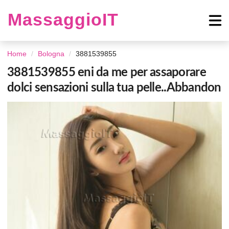
MassaggioIT
Home
Bologna
3881539855
3881539855 eni da me per assaporare
dolci sensazioni sulla tua pelle..Abbandon