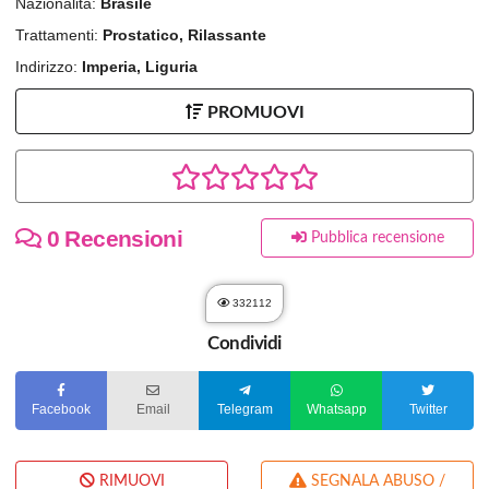
Nazionalità:
Brasile
Trattamenti:
Prostatico, Rilassante
Indirizzo:
Imperia, Liguria
PROMUOVI
0 Recensioni
Pubblica recensione
332112
Condividi
Facebook
Email
Telegram
Whatsapp
Twitter
RIMUOVI
SEGNALA ABUSO /