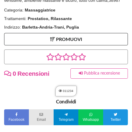
verissime, ambiente rilassante e sicuro, tutto con calma,38987
Categoria:
Massaggiatrice
Trattamenti:
Prostatico, Rilassante
Indirizzo:
Barletta-Andria-Trani, Puglia
PROMUOVI
0 Recensioni
Pubblica recensione
311234
Condividi
Facebook
Email
Telegram
Whatsapp
Twitter