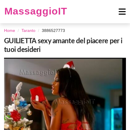
MassaggioIT
Home
Taranto
3886527773
GUILIETTA sexy amante del piacere per i
tuoi desideri