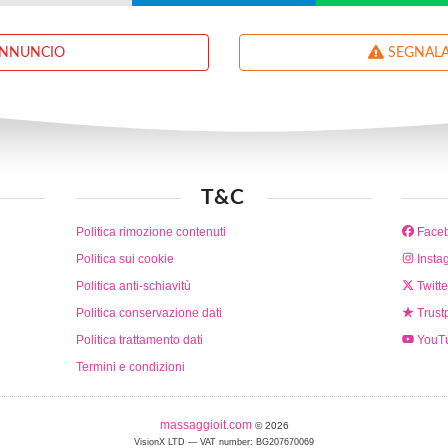
ANNUNCIO
SEGNALA
T&C
Politica rimozione contenuti
Face
Politica sui cookie
Insta
Politica anti-schiavitù
Twitte
Politica conservazione dati
Trustp
Politica trattamento dati
YouT
Termini e condizioni
massaggioit.com
© 2026
VisionX LTD — VAT number: BG207670069