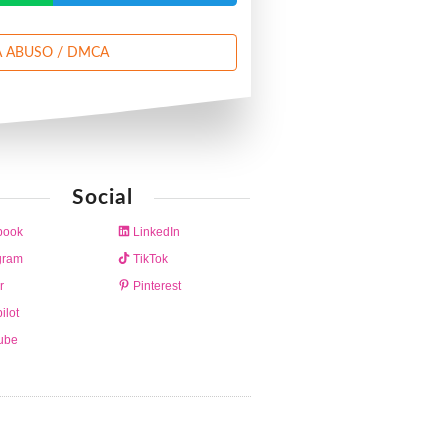
 ABUSO / DMCA
Social
book
LinkedIn
gram
TikTok
r
Pinterest
ilot
ube