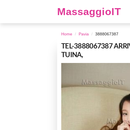
MassaggioIT
Home
Pavia
3888067387
TEL-3888067387 ARRI
TUINA,