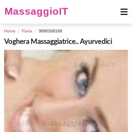
MassaggioIT
Home
Pavia
3890268168
Voghera Massaggiatrice.. Ayurvedici