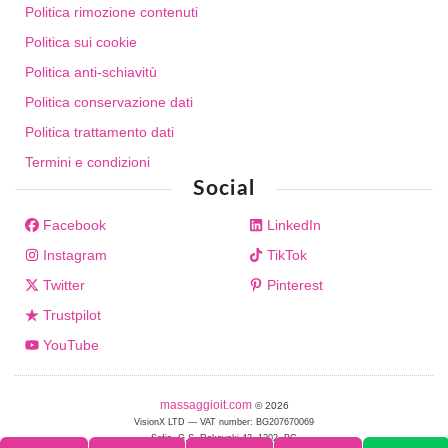
Politica rimozione contenuti
Politica sui cookie
Politica anti-schiavitù
Politica conservazione dati
Politica trattamento dati
Termini e condizioni
Social
Facebook
LinkedIn
Instagram
TikTok
Twitter
Pinterest
Trustpilot
YouTube
massaggioit.com
© 2026
VisionX LTD — VAT number: BG207670069
Sofia, G.S. Rakovski 42, 1202, BG