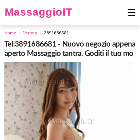
MassaggioIT
Home
Verona
3891686681
Tel:3891686681 - Nuovo negozio appena
aperto Massaggio tantra. Goditi il tuo mo