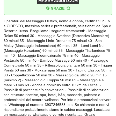
MASSAGGIOIT.COM
😘 GRAZIE. 💞
Operatori del Massaggio Olistico, uomo e donna, certificati CSEN
e CIDESCO, massima seriet e professionalit, selezionati da Spa e
Resort di lusso. Eseguiamo i seguenti trattamenti: - Massaggio
Relax 50 minuti 30 - Massaggio Svedese (Distensivo Muscolare)
60 minuti 35 - Massaggio Linfo-Drenante 75 minuti 40 - Sea
Malay (Massaggio Indonesiano) 60 minuti 35 - Lomi Lomi Nui
(Massaggio Hawaiano) 60 minuti 35 - Massaggio Thailandese 75
min 40 - Massaggio Bioemozionale 75 min 40 - Massaggio
Posturale 50 min 40 - Bamboo Massage 50 min 40 - Massaggio
Connettivale 50 min 35 - Riflessologia plantare 50 min 30 - Trigger
Points 50 min 30 - Moxaterapia 50 min 30 - Taping Elastico 50 min
30 - Coppettazione 50 min 30 - Massaggio da ufficio 20 min 15
(minimo 2) - Massaggio di Coppia 50 min 69 - Massaggio a 4
mani 50 min 69 - Anche a domicilio entro 10 km da Lecce. -
Possibilit di pacchetti e/o convenzioni - Possibilit di collaborazioni
con strutture ricettive, spa, hotel, b&b, masserie, palestre e
professionisti del settore wellness. Per info e prenotazioni scrivere
su Whatsapp al numero: 3937246583. p.s. Se chiamate e non vi
rispondiamo probabilmente siamo in cabina massaggi. Lasciateci
un messaggio su whatsapp e verrete ricontattati. Grazie