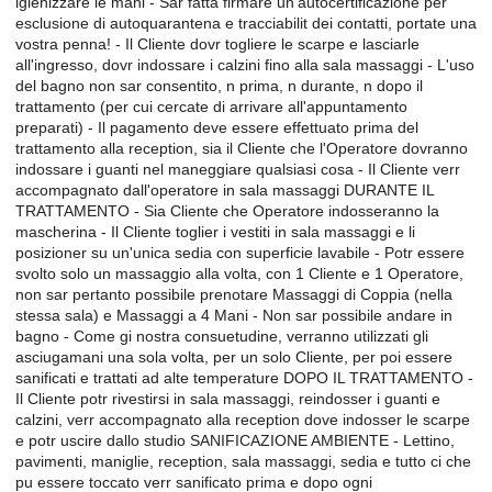
igienizzare le mani - Sar fatta firmare un'autocertificazione per
esclusione di autoquarantena e tracciabilit dei contatti, portate una
vostra penna! - Il Cliente dovr togliere le scarpe e lasciarle
all'ingresso, dovr indossare i calzini fino alla sala massaggi - L'uso
del bagno non sar consentito, n prima, n durante, n dopo il
trattamento (per cui cercate di arrivare all'appuntamento
preparati) - Il pagamento deve essere effettuato prima del
trattamento alla reception, sia il Cliente che l'Operatore dovranno
indossare i guanti nel maneggiare qualsiasi cosa - Il Cliente verr
accompagnato dall'operatore in sala massaggi DURANTE IL
TRATTAMENTO - Sia Cliente che Operatore indosseranno la
mascherina - Il Cliente toglier i vestiti in sala massaggi e li
posizioner su un'unica sedia con superficie lavabile - Potr essere
svolto solo un massaggio alla volta, con 1 Cliente e 1 Operatore,
non sar pertanto possibile prenotare Massaggi di Coppia (nella
stessa sala) e Massaggi a 4 Mani - Non sar possibile andare in
bagno - Come gi nostra consuetudine, verranno utilizzati gli
asciugamani una sola volta, per un solo Cliente, per poi essere
sanificati e trattati ad alte temperature DOPO IL TRATTAMENTO -
Il Cliente potr rivestirsi in sala massaggi, reindosser i guanti e
calzini, verr accompagnato alla reception dove indosser le scarpe
e potr uscire dallo studio SANIFICAZIONE AMBIENTE - Lettino,
pavimenti, maniglie, reception, sala massaggi, sedia e tutto ci che
pu essere toccato verr sanificato prima e dopo ogni