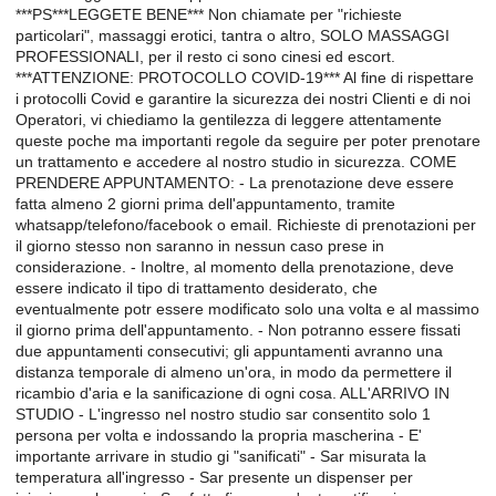
***PS***LEGGETE BENE*** Non chiamate per "richieste
particolari", massaggi erotici, tantra o altro, SOLO MASSAGGI
PROFESSIONALI, per il resto ci sono cinesi ed escort.
***ATTENZIONE: PROTOCOLLO COVID-19*** Al fine di rispettare
i protocolli Covid e garantire la sicurezza dei nostri Clienti e di noi
Operatori, vi chiediamo la gentilezza di leggere attentamente
queste poche ma importanti regole da seguire per poter prenotare
un trattamento e accedere al nostro studio in sicurezza. COME
PRENDERE APPUNTAMENTO: - La prenotazione deve essere
fatta almeno 2 giorni prima dell'appuntamento, tramite
whatsapp/telefono/facebook o email. Richieste di prenotazioni per
il giorno stesso non saranno in nessun caso prese in
considerazione. - Inoltre, al momento della prenotazione, deve
essere indicato il tipo di trattamento desiderato, che
eventualmente potr essere modificato solo una volta e al massimo
il giorno prima dell'appuntamento. - Non potranno essere fissati
due appuntamenti consecutivi; gli appuntamenti avranno una
distanza temporale di almeno un'ora, in modo da permettere il
ricambio d'aria e la sanificazione di ogni cosa. ALL'ARRIVO IN
STUDIO - L'ingresso nel nostro studio sar consentito solo 1
persona per volta e indossando la propria mascherina - E'
importante arrivare in studio gi "sanificati" - Sar misurata la
temperatura all'ingresso - Sar presente un dispenser per