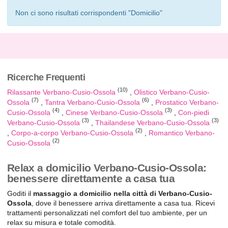
Non ci sono risultati corrispondenti "Domicilio"
Ricerche Frequenti
(10)
Rilassante Verbano-Cusio-Ossola
Olistico Verbano-Cusio-
(7)
(6)
Ossola
Tantra Verbano-Cusio-Ossola
Prostatico Verbano-
(4)
(3)
Cusio-Ossola
Cinese Verbano-Cusio-Ossola
Con-piedi
(3)
(3)
Verbano-Cusio-Ossola
Thailandese Verbano-Cusio-Ossola
(2)
Corpo-a-corpo Verbano-Cusio-Ossola
Romantico Verbano-
(2)
Cusio-Ossola
Relax a domicilio Verbano-Cusio-Ossola:
benessere direttamente a casa tua
Goditi il
massaggio a domicilio nella città di Verbano-Cusio-
Ossola
, dove il benessere arriva direttamente a casa tua. Ricevi
trattamenti personalizzati nel comfort del tuo ambiente, per un
relax su misura e totale comodità.