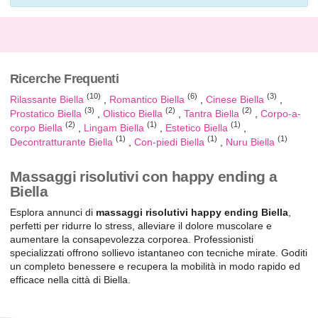
Ricerche Frequenti
(10)
(6)
(3)
Rilassante Biella
Romantico Biella
Cinese Biella
(3)
(2)
(2)
Prostatico Biella
Olistico Biella
Tantra Biella
Corpo-a-
(2)
(1)
(1)
corpo Biella
Lingam Biella
Estetico Biella
(1)
(1)
(1)
Decontratturante Biella
Con-piedi Biella
Nuru Biella
Massaggi risolutivi con happy ending a
Biella
Esplora annunci di
massaggi risolutivi happy ending Biella
,
perfetti per ridurre lo stress, alleviare il dolore muscolare e
aumentare la consapevolezza corporea. Professionisti
specializzati offrono sollievo istantaneo con tecniche mirate. Goditi
un completo benessere e recupera la mobilità in modo rapido ed
efficace nella città di Biella.