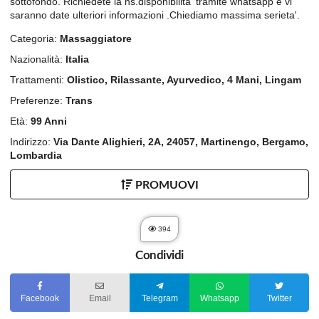
sottofondo. Richiedete la ns.disponibilita' tramite whatsapp e vi
saranno date ulteriori informazioni .Chiediamo massima serieta'.
Categoria:
Massaggiatore
Nazionalità:
Italia
Trattamenti:
Olistico, Rilassante, Ayurvedico, 4 Mani, Lingam
Preferenze:
Trans
Età:
99 Anni
Indirizzo:
Via Dante Alighieri, 2A, 24057, Martinengo, Bergamo,
Lombardia
PROMUOVI
394
Condividi
Facebook
Email
Telegram
Whatsapp
Twitter