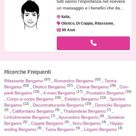
tutti sanno l'importanza nel ricevere
un massaggio e i benefici che da...
Italia
Olistico, Di Coppia, Rilassante
99 Anni
Ricerche Frequenti
(87)
(53)
Rilassante Bergamo
Romantico Bergamo
Tantra
(53)
(37)
(26)
Bergamo
Olistico Bergamo
Cinese Bergamo
Con-
(19)
(17)
(16)
piedi Bergamo
4-mani Bergamo
Prostatico Bergamo
(15)
(13)
Corpo-a-corpo Bergamo
Estetico Bergamo
Sportivo
(12)
(10)
Bergamo
Decontratturante Bergamo
Domicilio Bergamo
(9)
(9)
(7)
Californiano Bergamo
Thailandese Bergamo
(7)
(6)
Linfodrenante Bergamo
Ayurvedico Bergamo
Svedese
(5)
(5)
(4)
Bergamo
Coppie Bergamo
Nuru Bergamo
Happy-
(4)
(4)
(3)
ending Bergamo
Tuina Bergamo
Lingam Bergamo