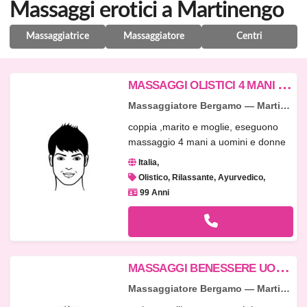
Massaggi erotici a Martinengo
Massaggiatrice
Massaggiatore
Centri
M
ASSAGGI OLISTICI 4 MANI PER UOMO/DONNA
Massaggiatore Bergamo — Martinengo
coppia ,marito e moglie, eseguono
massaggio 4 mani a uomini e donne
in...
Italia
Olistico, Rilassante, Ayurvedico
99 Anni
M
ASSAGGI BENESSERE UOMO/DONNA BERGAMO-BRESCIA
Massaggiatore Bergamo — Martinengo