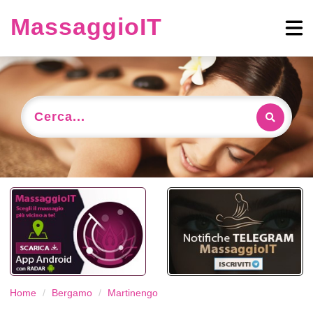
MassaggioIT
Cerca...
Home
Bergamo
Martinengo