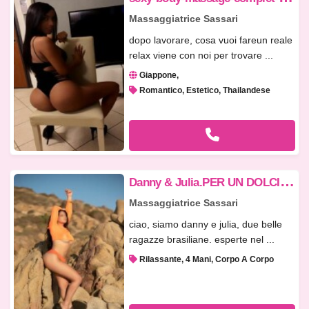
Massaggiatrice Sassari
dopo lavorare, cosa vuoi fareun reale
relax viene con noi per trovare ...
Giappone
Romantico, Estetico, Thailandese
D
anny & Julia.PER UN DOLCISSIMO RELAX TRA LE NOSTRE BRACCIA. FOTO REALI..
Massaggiatrice Sassari
ciao, siamo danny e julia, due belle
ragazze brasiliane. esperte nel ...
Rilassante, 4 Mani, Corpo A Corpo