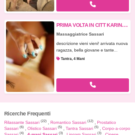
P
RIMA VOLTA IN CITT KARINA BELLA E UNICA TUTTA PER TE- BELLISSIMO MASSAGGIO
Massaggiatrice Sassari
descrizione vieni vieni! arrivata nuova
ragazza, bella giovane e tante...
Tantra, 4 Mani
Ricerche Frequenti
(22)
(12)
Rilassante Sassari
Romantico Sassari
Prostatico
(6)
(5)
(5)
Sassari
Olistico Sassari
Tantra Sassari
Corpo-a-corpo
(4)
(3)
(3)
Sassari
4-mani Sassari
Lingam Sassari
Cinese