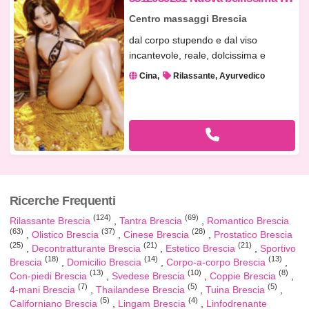
Centro massaggi Brescia
dal corpo stupendo e dal viso
incantevole, reale, dolcissima e
passion...
Cina
Rilassante, Ayurvedico
Ricerche Frequenti
(124)
(69)
Rilassante Brescia
Tantra Brescia
Romantico Brescia
(63)
(37)
(28)
Olistico Brescia
Cinese Brescia
Prostatico Brescia
(25)
(21)
(21)
Decontratturante Brescia
Estetico Brescia
Sportivo
(18)
(14)
(13)
Brescia
Domicilio Brescia
Corpo-a-corpo Brescia
(13)
(10)
(8)
Con-piedi Brescia
Svedese Brescia
Coppie Brescia
(7)
(5)
(5)
4-mani Brescia
Thailandese Brescia
Tuina Brescia
(5)
(4)
Californiano Brescia
Lingam Brescia
Linfodrenante