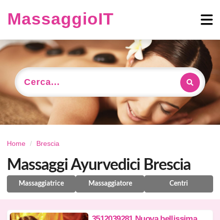
MassaggioIT
Cerca...
Home
Brescia
Massaggi Ayurvedici Brescia
Massaggiatrice
Massaggiatore
Centri
3
512039281 Nuova bellissima ragazza AAA======>> Nuova aperto