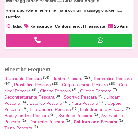
Massaggiatrice Pescara — Città Sant'Angelo
vieni a scivolare nelle mie mani con un massaggio alkemico
tantrico......
Italia
Romantico, Californiano, Rilassante
25 Anni
Ricerche Frequenti
(34)
(27)
Rilassante Pescara
Tantra Pescara
Romantico Pescara
(24)
(13)
(10)
Prostatico Pescara
Corpo-a-corpo Pescara
Con-
(9)
(8)
(7)
piedi Pescara
Cinese Pescara
Olistico Pescara
(6)
(5)
Decontratturante Pescara
Sportivo Pescara
Lingam
(4)
(4)
(3)
Pescara
Estetico Pescara
Nuru Pescara
Coppie
(3)
(3)
(2)
Pescara
Thailandese Pescara
Linfodrenante Pescara
(2)
(1)
Happy-ending Pescara
Svedese Pescara
Ayurvedico
(1)
(1)
(1)
Pescara
Domicilio Pescara
Californiano Pescara
(1)
Tuina Pescara