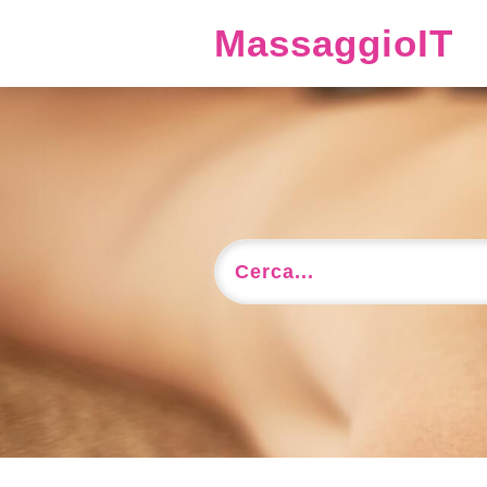
MassaggioIT
Cerca...