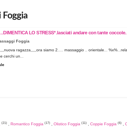
i Foggia
.DIMENTICA LO STRESS*.lasciati andare con tante coccole.
assaggi Foggia
,,,nuova ragazza,,,,,ora siamo 2..... massaggio .. orientale... %x%...rel
se cerchi un...
ale
(21)
(17)
(11)
(6)
a
Romantico Foggia
Olistico Foggia
Coppie Foggia