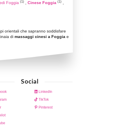
(1)
(1)
edi Foggia
Cinese Foggia
ipi orientali che sapranno soddisfare
tinaia di
massaggi cinesi a Foggia
e
Social
book
LinkedIn
gram
TikTok
r
Pinterest
ilot
ube