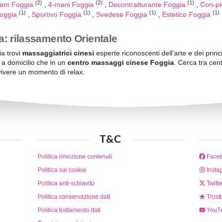
(2)
(2)
(1)
gam Foggia
4-mani Foggia
Decontratturante Foggia
Con-pi
(1)
(1)
(1)
(1)
Foggia
Sportivo Foggia
Svedese Foggia
Estetico Foggia
: rilassamento Orientale
a trovi
massaggiatrici cinesi
esperte riconoscenti dell'arte e dei princ
 a domicilio che in un
centro massaggi cinese Foggia
. Cerca tra cen
 vivere un momento di relax.
T&C
Politica rimozione contenuti
Face
Politica sui cookie
Insta
Politica anti-schiavitù
Twitte
Politica conservazione dati
Trustp
Politica trattamento dati
YouT