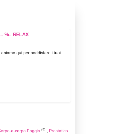
... %.. RELAX
ax siamo qui per soddisfare i tuoi
(4)
Corpo-a-corpo Foggia
Prostatico