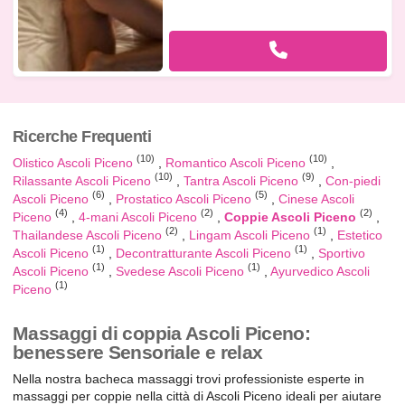
Ricerche Frequenti
(10)
(10)
Olistico Ascoli Piceno
Romantico Ascoli Piceno
(10)
(9)
Rilassante Ascoli Piceno
Tantra Ascoli Piceno
Con-piedi
(6)
(5)
Ascoli Piceno
Prostatico Ascoli Piceno
Cinese Ascoli
(4)
(2)
(2)
Piceno
4-mani Ascoli Piceno
Coppie Ascoli Piceno
(2)
(1)
Thailandese Ascoli Piceno
Lingam Ascoli Piceno
Estetico
(1)
(1)
Ascoli Piceno
Decontratturante Ascoli Piceno
Sportivo
(1)
(1)
Ascoli Piceno
Svedese Ascoli Piceno
Ayurvedico Ascoli
(1)
Piceno
Massaggi di coppia Ascoli Piceno:
benessere Sensoriale e relax
Nella nostra bacheca massaggi trovi professioniste esperte in
massaggi per coppie nella città di Ascoli Piceno ideali per aiutare