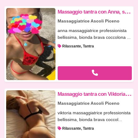
M
assaggio tantra con Anna, scrivetemi su whatsapp
Massaggiatrice Ascoli Piceno
anna massaggiatrice professionista
bellissima, bionda brava coccolona ...
Rilassante, Tantra
M
assaggio tantra con Viktoria a SBT
Massaggiatrice Ascoli Piceno
viktoria massaggiatrice professionista
bellissima, bionda brava coccol...
Rilassante, Tantra