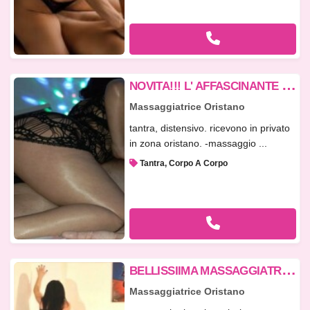
N
OVITA!!! L' AFFASCINANTE E SENSUALE CAROLINA PER UN TANTRA DA SOGNO !
Massaggiatrice Oristano
tantra, distensivo. ricevono in privato
in zona oristano. -massaggio ...
Tantra, Corpo A Corpo
B
ELLISSIIMA MASSAGGIATRICE!!! 351309 Foto Reali!!!!!!!!!!!! Full Body Massa
Massaggiatrice Oristano