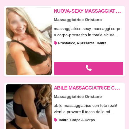
N
UOVA-SEXY MASSAGGIATRICE-NUOVO MOMENTO RILASSANTE-BELLA E SENSUALE
Massaggiatrice Oristano
massaggiatrice sexy-massaggi corpo
a corpo-prostatico in totale sicure...
Prostatico, Rilassante, Tantra
A
BILE MASSAGGIATRICE CON MANI SAPIENTI!
Massaggiatrice Oristano
abile massaggiatrice con foto reali!
vieni a provare il tocco delle mi...
Tantra, Corpo A Corpo