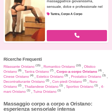
massaggiatrice giovanissima,
sensuale, dolce e professionale nel
massa...
Tantra, Corpo A Corpo
Ricerche Frequenti
(15)
(10)
Rilassante Oristano
Romantico Oristano
Olistico
(8)
(7)
(4)
Oristano
Tantra Oristano
Corpo-a-corpo Oristano
(4)
(3)
(3)
Cinese Oristano
Estetico Oristano
Prostatico Oristano
(2)
(2)
Decontratturante Oristano
Con-piedi Oristano
Nuru
(2)
(1)
(1)
Oristano
Thailandese Oristano
Sportivo Oristano
4-
(1)
(1)
mani Oristano
Tuina Oristano
Massaggio corpo a corpo a Oristano:
esperienza sensoriale intensa