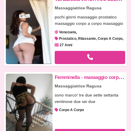
Massaggiatrice Ragusa
pochi giorni massaggio prostatico
massaggio corpo a corpo massaggio
r...
Venezuela
Prostatico, Rilassante, Corpo A Corpo
27 Anni
F
emminella - massaggio corpo a corpo
Massaggiatrice Ragusa
sono marco! tre due sette settanta
ventinove due sei due
Corpo A Corpo