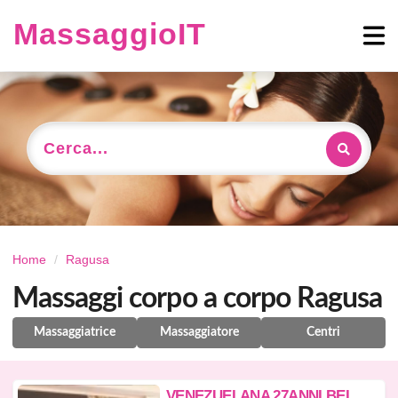
MassaggioIT
Cerca...
Home
Ragusa
Massaggi corpo a corpo Ragusa
Massaggiatrice
Massaggiatore
Centri
V
ENEZUELANA 27ANNI BELLISSIMO DECOLT FOTO REALI