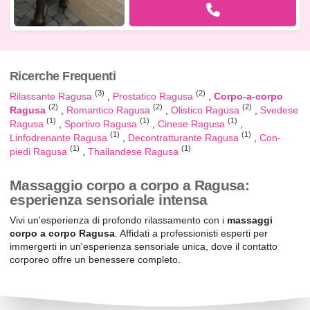
Ricerche Frequenti
(3)
(2)
Rilassante Ragusa
Prostatico Ragusa
Corpo-a-corpo
(2)
(2)
(2)
Ragusa
Romantico Ragusa
Olistico Ragusa
Svedese
(1)
(1)
(1)
Ragusa
Sportivo Ragusa
Cinese Ragusa
(1)
(1)
Linfodrenante Ragusa
Decontratturante Ragusa
Con-
(1)
(1)
piedi Ragusa
Thailandese Ragusa
Massaggio corpo a corpo a Ragusa:
esperienza sensoriale intensa
Vivi un'esperienza di profondo rilassamento con i
massaggi
corpo a corpo Ragusa
. Affidati a professionisti esperti per
immergerti in un'esperienza sensoriale unica, dove il contatto
corporeo offre un benessere completo.