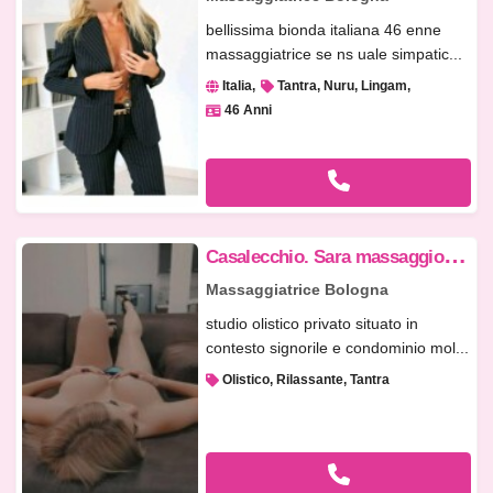
bellissima bionda italiana 46 enne
massaggiatrice se ns uale simpatic...
Italia
Tantra, Nuru, Lingam
46 Anni
C
asalecchio. Sara massaggio rilassante
Massaggiatrice Bologna
studio olistico privato situato in
contesto signorile e condominio mol...
Olistico, Rilassante, Tantra