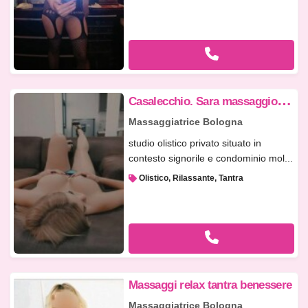
C
asalecchio. Sara massaggio rilassante
Massaggiatrice Bologna
studio olistico privato situato in
contesto signorile e condominio mol...
Olistico, Rilassante, Tantra
Massaggi relax tantra benessere
Massaggiatrice Bologna