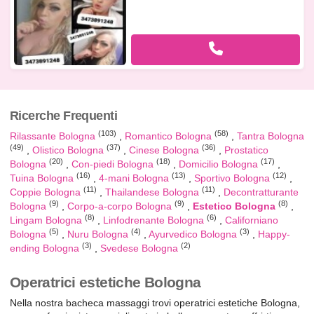
Ricerche Frequenti
(103)
(58)
Rilassante Bologna
Romantico Bologna
Tantra Bologna
(49)
(37)
(36)
Olistico Bologna
Cinese Bologna
Prostatico
(20)
(18)
(17)
Bologna
Con-piedi Bologna
Domicilio Bologna
(16)
(13)
(12)
Tuina Bologna
4-mani Bologna
Sportivo Bologna
(11)
(11)
Coppie Bologna
Thailandese Bologna
Decontratturante
(9)
(9)
(8)
Bologna
Corpo-a-corpo Bologna
Estetico Bologna
(8)
(6)
Lingam Bologna
Linfodrenante Bologna
Californiano
(5)
(4)
(3)
Bologna
Nuru Bologna
Ayurvedico Bologna
Happy-
(3)
(2)
ending Bologna
Svedese Bologna
Operatrici estetiche Bologna
Nella nostra bacheca massaggi trovi operatrici estetiche Bologna,