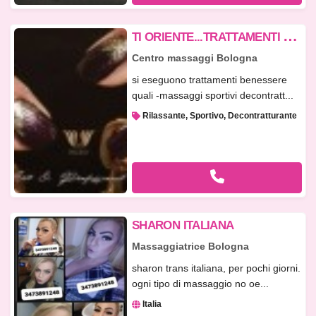
T
I ORIENTE...TRATTAMENTI BENESSERE
Centro massaggi Bologna
si eseguono trattamenti benessere
quali -massaggi sportivi decontratt...
Rilassante, Sportivo, Decontratturante
SHARON ITALIANA
Massaggiatrice Bologna
sharon trans italiana, per pochi giorni.
ogni tipo di massaggio no oe...
Italia