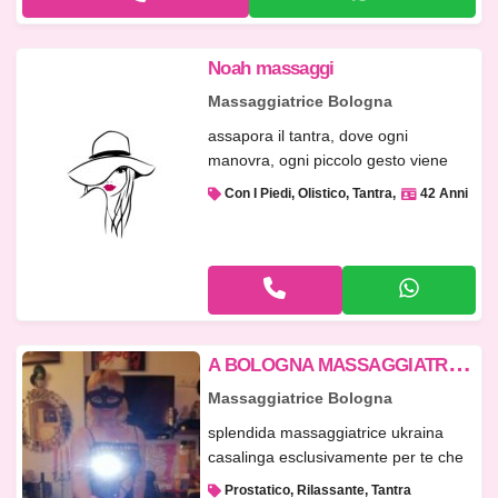
Noah massaggi
Massaggiatrice Bologna
assapora il tantra, dove ogni
manovra, ogni piccolo gesto viene
dettat...
Con I Piedi, Olistico, Tantra
42 Anni
A
BOLOGNA MASSAGGIATRICE UKRAINA X UN TOTALE RELAX COMPLETO
Massaggiatrice Bologna
splendida massaggiatrice ukraina
casalinga esclusivamente per te che
a...
Prostatico, Rilassante, Tantra