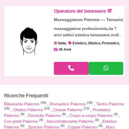
Operatore del benessere 💯
Massaggiatore Palermo — Terrasini
massaggiatore professionista,da 7
anni settori estetica benessere,molt...
Italia
Estetico, Olistico, Prostatico
40 Anni
Ricerche Frequenti
(56)
(28)
Rilassante Palermo
Romantico Palermo
Tantra Palermo
(25)
(14)
(13)
Olistico Palermo
Cinese Palermo
Prostatico
(9)
(8)
(8)
Palermo
Domicilio Palermo
Corpo-a-corpo Palermo
(8)
(6)
Con-piedi Palermo
Decontratturante Palermo
Estetico
(6)
(6)
(6)
Palermo
Sportivo Palermo
Coppie Palermo
Nuru