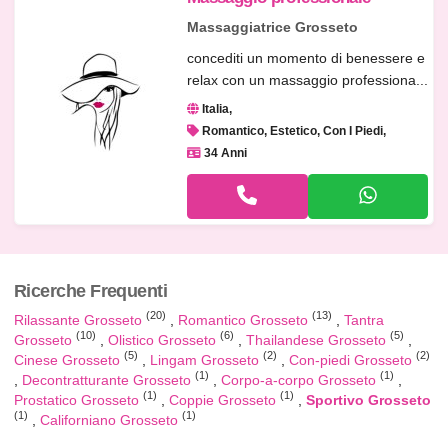
Massaggiatrice Grosseto
concediti un momento di benessere e
relax con un massaggio professiona...
Italia
Romantico, Estetico, Con I Piedi
34 Anni
Ricerche Frequenti
(20)
(13)
Rilassante Grosseto
Romantico Grosseto
Tantra
(10)
(6)
(5)
Grosseto
Olistico Grosseto
Thailandese Grosseto
(5)
(2)
(2)
Cinese Grosseto
Lingam Grosseto
Con-piedi Grosseto
(1)
(1)
Decontratturante Grosseto
Corpo-a-corpo Grosseto
(1)
(1)
Prostatico Grosseto
Coppie Grosseto
Sportivo Grosseto
(1)
(1)
Californiano Grosseto