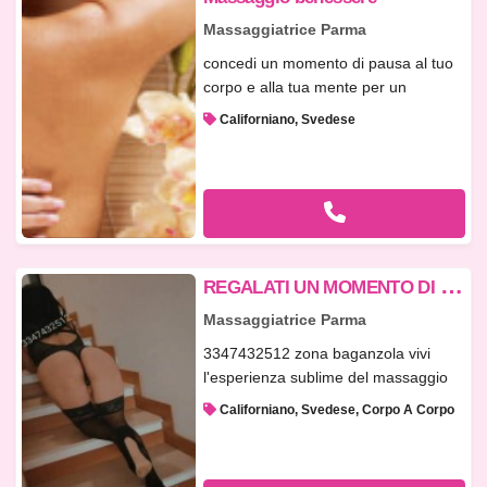
Massaggiatrice Parma
concedi un momento di pausa al tuo
corpo e alla tua mente per un
benes...
Californiano, Svedese
R
EGALATI UN MOMENTO DI PIACERE.
Massaggiatrice Parma
3347432512 zona baganzola vivi
l'esperienza sublime del massaggio
cali...
Californiano, Svedese, Corpo A Corpo