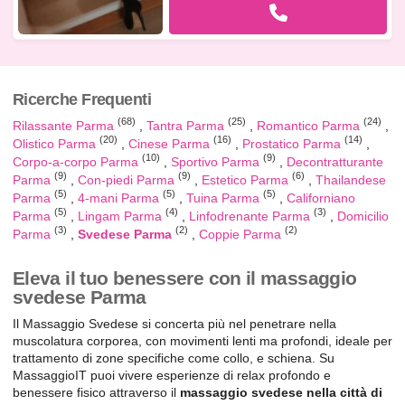
Ricerche Frequenti
(68)
(25)
(24)
Rilassante Parma
Tantra Parma
Romantico Parma
(20)
(16)
(14)
Olistico Parma
Cinese Parma
Prostatico Parma
(10)
(9)
Corpo-a-corpo Parma
Sportivo Parma
Decontratturante
(9)
(9)
(6)
Parma
Con-piedi Parma
Estetico Parma
Thailandese
(5)
(5)
(5)
Parma
4-mani Parma
Tuina Parma
Californiano
(5)
(4)
(3)
Parma
Lingam Parma
Linfodrenante Parma
Domicilio
(3)
(2)
(2)
Parma
Svedese Parma
Coppie Parma
Eleva il tuo benessere con il massaggio
svedese Parma
Il Massaggio Svedese si concerta più nel penetrare nella
muscolatura corporea, con movimenti lenti ma profondi, ideale per
trattamento di zone specifiche come collo, e schiena. Su
MassaggioIT puoi vivere esperienze di relax profondo e
benessere fisico attraverso il
massaggio svedese nella città di