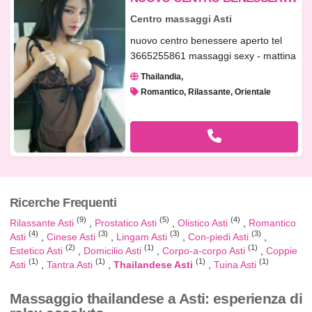
Centro massaggi Asti
nuovo centro benessere aperto tel
3665255861 massaggi sexy - mattina
9...
Thailandia
Romantico, Rilassante, Orientale
Ricerche Frequenti
(9)
(5)
(4)
Rilassante Asti
Prostatico Asti
Olistico Asti
Romantico
(4)
(3)
(3)
(3)
Asti
Cinese Asti
Lingam Asti
Con-piedi Asti
(2)
(1)
(1)
Estetico Asti
Domicilio Asti
Corpo-a-corpo Asti
Coppie
(1)
(1)
(1)
(1)
Asti
Tantra Asti
Thailandese Asti
Tuina Asti
Massaggio thailandese a Asti: esperienza di