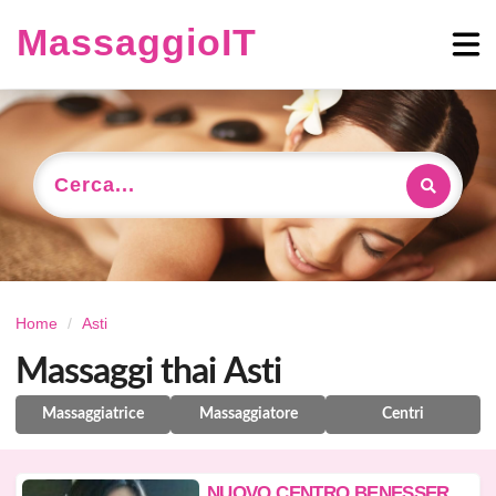
MassaggioIT
Cerca...
Home
Asti
Massaggi thai Asti
Massaggiatrice
Massaggiatore
Centri
N
UOVO CENTRO BENESSERE APERTO Tel 3665255861