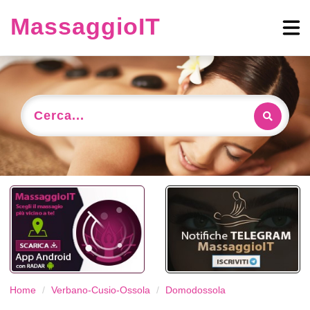
MassaggioIT
Cerca...
Home
Verbano-Cusio-Ossola
Domodossola