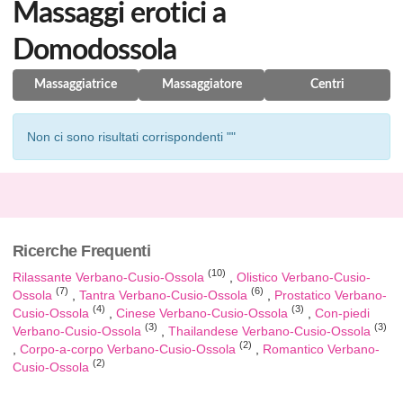
Massaggi erotici a
Domodossola
Massaggiatrice
Massaggiatore
Centri
Non ci sono risultati corrispondenti ""
Ricerche Frequenti
(10)
Rilassante Verbano-Cusio-Ossola
Olistico Verbano-Cusio-
(7)
(6)
Ossola
Tantra Verbano-Cusio-Ossola
Prostatico Verbano-
(4)
(3)
Cusio-Ossola
Cinese Verbano-Cusio-Ossola
Con-piedi
(3)
(3)
Verbano-Cusio-Ossola
Thailandese Verbano-Cusio-Ossola
(2)
Corpo-a-corpo Verbano-Cusio-Ossola
Romantico Verbano-
(2)
Cusio-Ossola