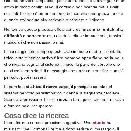
sistema nervoso simpatico, quello dell'attacco e della fuga, rimane
attivo in modo continuativo. Il cortisolo non scende mai a livelli
normali. Il corpo è perennemente in modalità emergenza, anche
quando stai seduto alla scrivania o sdraiato sul divano.
Nel tempo questo produce effetti concreti:
insonnia, irritabilità,
difficoltà a concentrarsi
, calo delle difese immunitarie, tensioni
muscolari che non passano mai.
Il massaggio interrompe questo ciclo in modo diretto. Il contatto
fisico lento e ritmico
attiva fibre nervose specifiche nella pelle
che inviano segnali al sistema limbico, la parte del cervello che
gestisce le emozioni. Il messaggio che arriva è semplice: non c'è
pericolo, puoi rilassarti.
In parallelo
si attiva il nervo vago
, il principale canale del
sistema nervoso parasimpatico. Scende la frequenza cardiaca.
Scende la pressione. Il corpo inizia a fare quello che non riusciva
a fare da solo: recuperare.
Cosa dice la ricerca
I benefici non sono impressioni soggettive. Uno
studio
ha
misurato i livelli ormonali prima e dopo sedute di massaggio. Il