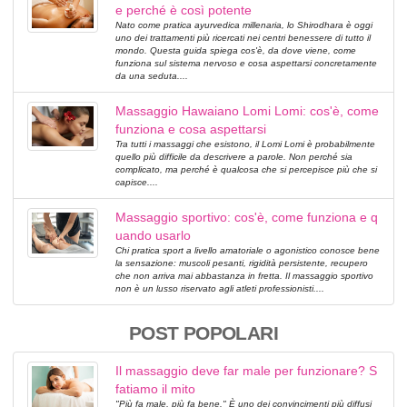
e perché è così potente
Nato come pratica ayurvedica millenaria, lo Shirodhara è oggi
uno dei trattamenti più ricercati nei centri benessere di tutto il
mondo. Questa guida spiega cos'è, da dove viene, come
funziona sul sistema nervoso e cosa aspettarsi concretamente
da una seduta....
Massaggio Hawaiano Lomi Lomi: cos'è, come
funziona e cosa aspettarsi
Tra tutti i massaggi che esistono, il Lomi Lomi è probabilmente
quello più difficile da descrivere a parole. Non perché sia
complicato, ma perché è qualcosa che si percepisce più che si
capisce....
Massaggio sportivo: cos'è, come funziona e q
uando usarlo
Chi pratica sport a livello amatoriale o agonistico conosce bene
la sensazione: muscoli pesanti, rigidità persistente, recupero
che non arriva mai abbastanza in fretta. Il massaggio sportivo
non è un lusso riservato agli atleti professionisti....
POST POPOLARI
Il massaggio deve far male per funzionare? S
fatiamo il mito
"Più fa male, più fa bene." È uno dei convincimenti più diffusi