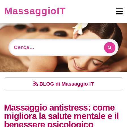
MassaggioIT
Cerca...
BLOG
di Massaggio IT
Massaggio antistress: come
migliora la salute mentale e il
benessere psicologico