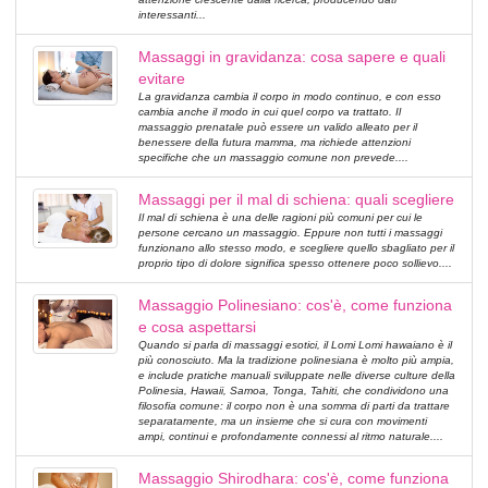
interessanti...
Massaggi in gravidanza: cosa sapere e quali
evitare
La gravidanza cambia il corpo in modo continuo, e con esso
cambia anche il modo in cui quel corpo va trattato. Il
massaggio prenatale può essere un valido alleato per il
benessere della futura mamma, ma richiede attenzioni
specifiche che un massaggio comune non prevede....
Massaggi per il mal di schiena: quali scegliere
Il mal di schiena è una delle ragioni più comuni per cui le
persone cercano un massaggio. Eppure non tutti i massaggi
funzionano allo stesso modo, e scegliere quello sbagliato per il
proprio tipo di dolore significa spesso ottenere poco sollievo....
Massaggio Polinesiano: cos'è, come funziona
e cosa aspettarsi
Quando si parla di massaggi esotici, il Lomi Lomi hawaiano è il
più conosciuto. Ma la tradizione polinesiana è molto più ampia,
e include pratiche manuali sviluppate nelle diverse culture della
Polinesia, Hawaii, Samoa, Tonga, Tahiti, che condividono una
filosofia comune: il corpo non è una somma di parti da trattare
separatamente, ma un insieme che si cura con movimenti
ampi, continui e profondamente connessi al ritmo naturale....
Massaggio Shirodhara: cos'è, come funziona