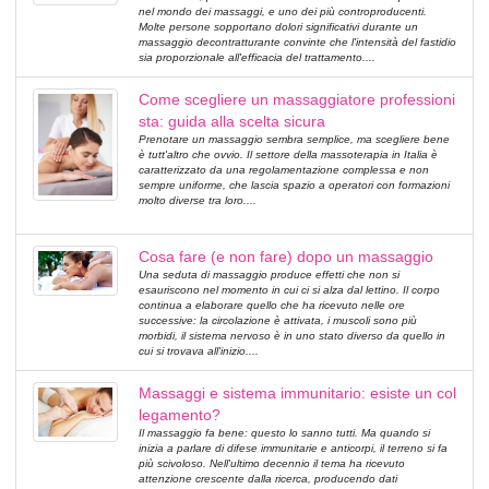
nel mondo dei massaggi, e uno dei più controproducenti.
Molte persone sopportano dolori significativi durante un
massaggio decontratturante convinte che l'intensità del fastidio
sia proporzionale all'efficacia del trattamento....
Come scegliere un massaggiatore professioni
sta: guida alla scelta sicura
Prenotare un massaggio sembra semplice, ma scegliere bene
è tutt'altro che ovvio. Il settore della massoterapia in Italia è
caratterizzato da una regolamentazione complessa e non
sempre uniforme, che lascia spazio a operatori con formazioni
molto diverse tra loro....
Cosa fare (e non fare) dopo un massaggio
Una seduta di massaggio produce effetti che non si
esauriscono nel momento in cui ci si alza dal lettino. Il corpo
continua a elaborare quello che ha ricevuto nelle ore
successive: la circolazione è attivata, i muscoli sono più
morbidi, il sistema nervoso è in uno stato diverso da quello in
cui si trovava all'inizio....
Massaggi e sistema immunitario: esiste un col
legamento?
Il massaggio fa bene: questo lo sanno tutti. Ma quando si
inizia a parlare di difese immunitarie e anticorpi, il terreno si fa
più scivoloso. Nell'ultimo decennio il tema ha ricevuto
attenzione crescente dalla ricerca, producendo dati