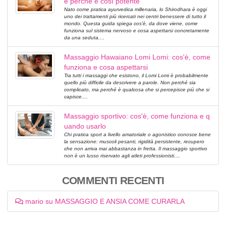
e perché è così potente
Nato come pratica ayurvedica millenaria, lo Shirodhara è oggi
uno dei trattamenti più ricercati nei centri benessere di tutto il
mondo. Questa guida spiega cos'è, da dove viene, come
funziona sul sistema nervoso e cosa aspettarsi concretamente
da una seduta....
Massaggio Hawaiano Lomi Lomi: cos'è, come
funziona e cosa aspettarsi
Tra tutti i massaggi che esistono, il Lomi Lomi è probabilmente
quello più difficile da descrivere a parole. Non perché sia
complicato, ma perché è qualcosa che si percepisce più che si
capisce....
Massaggio sportivo: cos'è, come funziona e q
uando usarlo
Chi pratica sport a livello amatoriale o agonistico conosce bene
la sensazione: muscoli pesanti, rigidità persistente, recupero
che non arriva mai abbastanza in fretta. Il massaggio sportivo
non è un lusso riservato agli atleti professionisti....
COMMENTI RECENTI
mario su MASSAGGIO E ANSIA COME CURARLA