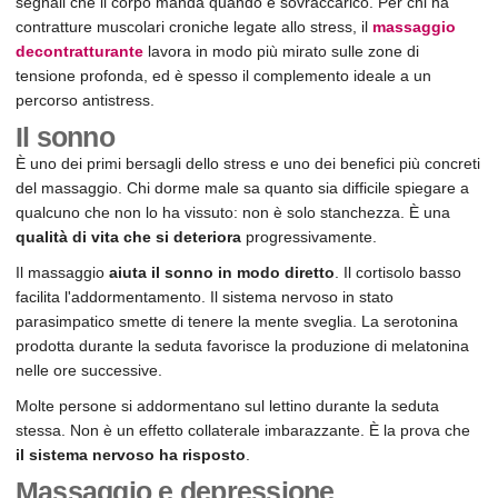
segnali che il corpo manda quando è sovraccarico. Per chi ha
contratture muscolari croniche legate allo stress, il
massaggio
decontratturante
lavora in modo più mirato sulle zone di
tensione profonda, ed è spesso il complemento ideale a un
percorso antistress.
Il sonno
È uno dei primi bersagli dello stress e uno dei benefici più concreti
del massaggio. Chi dorme male sa quanto sia difficile spiegare a
qualcuno che non lo ha vissuto: non è solo stanchezza. È una
qualità di vita che si deteriora
progressivamente.
Il massaggio
aiuta il sonno in modo diretto
. Il cortisolo basso
facilita l'addormentamento. Il sistema nervoso in stato
parasimpatico smette di tenere la mente sveglia. La serotonina
prodotta durante la seduta favorisce la produzione di melatonina
nelle ore successive.
Molte persone si addormentano sul lettino durante la seduta
stessa. Non è un effetto collaterale imbarazzante. È la prova che
il sistema nervoso ha risposto
.
Massaggio e depressione