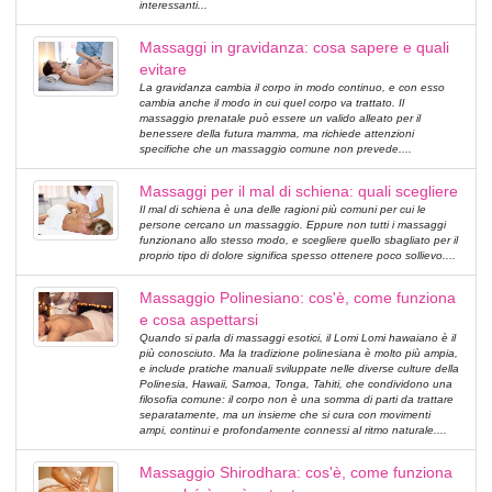
interessanti...
Massaggi in gravidanza: cosa sapere e quali
evitare
La gravidanza cambia il corpo in modo continuo, e con esso
cambia anche il modo in cui quel corpo va trattato. Il
massaggio prenatale può essere un valido alleato per il
benessere della futura mamma, ma richiede attenzioni
specifiche che un massaggio comune non prevede....
Massaggi per il mal di schiena: quali scegliere
Il mal di schiena è una delle ragioni più comuni per cui le
persone cercano un massaggio. Eppure non tutti i massaggi
funzionano allo stesso modo, e scegliere quello sbagliato per il
proprio tipo di dolore significa spesso ottenere poco sollievo....
Massaggio Polinesiano: cos'è, come funziona
e cosa aspettarsi
Quando si parla di massaggi esotici, il Lomi Lomi hawaiano è il
più conosciuto. Ma la tradizione polinesiana è molto più ampia,
e include pratiche manuali sviluppate nelle diverse culture della
Polinesia, Hawaii, Samoa, Tonga, Tahiti, che condividono una
filosofia comune: il corpo non è una somma di parti da trattare
separatamente, ma un insieme che si cura con movimenti
ampi, continui e profondamente connessi al ritmo naturale....
Massaggio Shirodhara: cos'è, come funziona