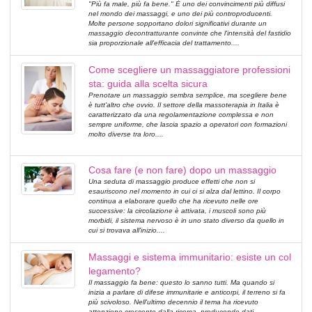
"Più fa male, più fa bene." È uno dei convincimenti più diffusi
nel mondo dei massaggi, e uno dei più controproducenti.
Molte persone sopportano dolori significativi durante un
massaggio decontratturante convinte che l'intensità del fastidio
sia proporzionale all'efficacia del trattamento....
Come scegliere un massaggiatore professioni
sta: guida alla scelta sicura
Prenotare un massaggio sembra semplice, ma scegliere bene
è tutt'altro che ovvio. Il settore della massoterapia in Italia è
caratterizzato da una regolamentazione complessa e non
sempre uniforme, che lascia spazio a operatori con formazioni
molto diverse tra loro....
Cosa fare (e non fare) dopo un massaggio
Una seduta di massaggio produce effetti che non si
esauriscono nel momento in cui ci si alza dal lettino. Il corpo
continua a elaborare quello che ha ricevuto nelle ore
successive: la circolazione è attivata, i muscoli sono più
morbidi, il sistema nervoso è in uno stato diverso da quello in
cui si trovava all'inizio....
Massaggi e sistema immunitario: esiste un col
legamento?
Il massaggio fa bene: questo lo sanno tutti. Ma quando si
inizia a parlare di difese immunitarie e anticorpi, il terreno si fa
più scivoloso. Nell'ultimo decennio il tema ha ricevuto
attenzione crescente dalla ricerca, producendo dati