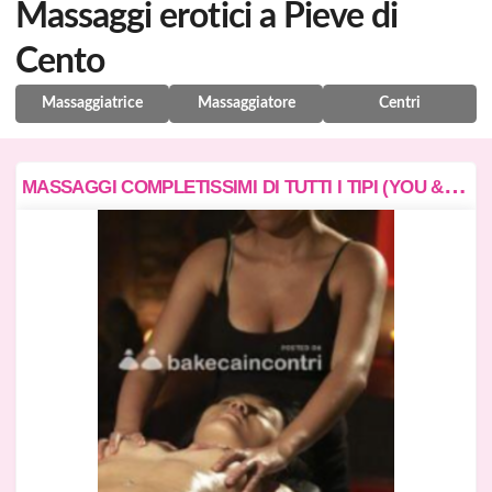
Massaggi erotici a Pieve di
Cento
Massaggiatrice
Massaggiatore
Centri
M
ASSAGGI COMPLETISSIMI DI TUTTI I TIPI (YOU & ME, FULL BODY MASSAGE, PROSTATICO, CON I PIEDI)