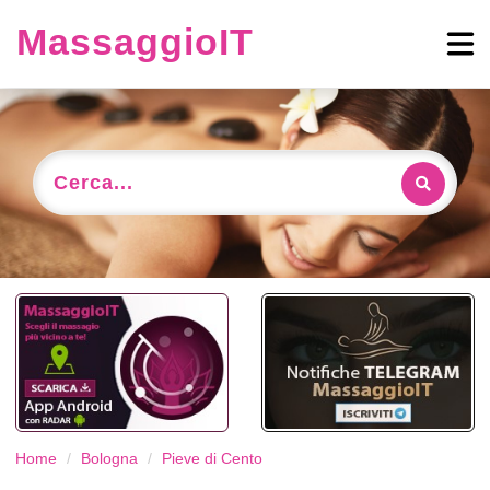
MassaggioIT
Cerca...
Home
Bologna
Pieve di Cento