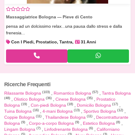
Massaggiatrice Bologna — Pieve di Cento
pensa ad un dolcissimo relax...una pausa dallo stress e dalla
frenesia...
Con I Piedi, Prostatico, Tantra
31 Anni
Ricerche Frequenti
(103)
(57)
Rilassante Bologna
Romantico Bologna
Tantra Bologna
(48)
(36)
(35)
Olistico Bologna
Cinese Bologna
Prostatico
(19)
(18)
(17)
Bologna
Con-piedi Bologna
Domicilio Bologna
(16)
(13)
(12)
Tuina Bologna
4-mani Bologna
Sportivo Bologna
(11)
(11)
Coppie Bologna
Thailandese Bologna
Decontratturante
(9)
(9)
(8)
Bologna
Corpo-a-corpo Bologna
Estetico Bologna
(7)
(6)
Lingam Bologna
Linfodrenante Bologna
Californiano
(5)
(3)
(3)