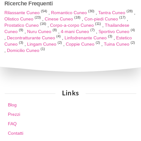
Ricerche Frequenti
(54)
(30)
(28)
Rilassante Cuneo
Romantico Cuneo
Tantra Cuneo
(23)
(18)
(17)
Olistico Cuneo
Cinese Cuneo
Con-piedi Cuneo
(16)
(11)
Prostatico Cuneo
Corpo-a-corpo Cuneo
Thailandese
(9)
(8)
(7)
(4)
Cuneo
Nuru Cuneo
4-mani Cuneo
Sportivo Cuneo
(4)
(3)
Decontratturante Cuneo
Linfodrenante Cuneo
Estetico
(3)
(2)
(2)
(2)
Cuneo
Lingam Cuneo
Coppie Cuneo
Tuina Cuneo
(1)
Domicilio Cuneo
Links
Blog
Prezzi
FAQ
Contatti