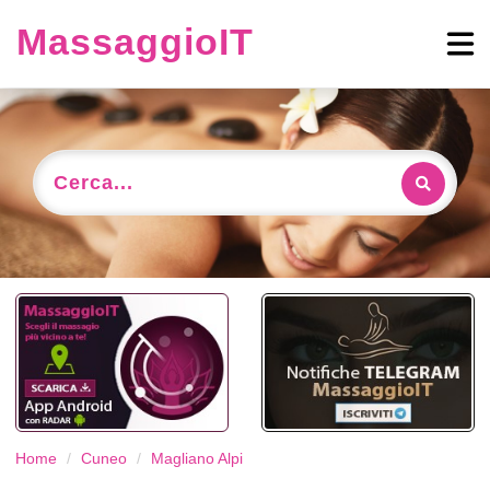
MassaggioIT
Cerca...
Home
Cuneo
Magliano Alpi