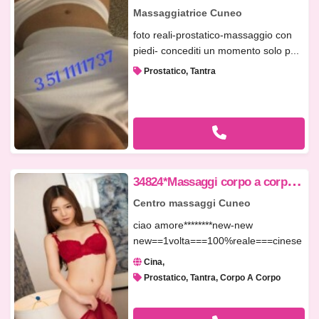
Massaggiatrice Cuneo
foto reali-prostatico-massaggio con
piedi- concediti un momento solo p...
Prostatico, Tantra
3
4824*Massaggi corpo a corpo,tantra,body doccia,prostatico.. Centro orienta
Centro massaggi Cuneo
ciao amore********new-new
new==1volta===100%reale===cinese
c0mpletiss...
Cina
Prostatico, Tantra, Corpo A Corpo