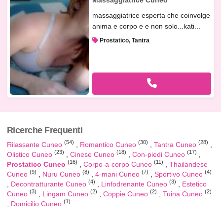
massaggiatrice esperta che coinvolge
anima e corpo e e non solo...kati...
Prostatico, Tantra
Ricerche Frequenti
(54)
(30)
(28)
Rilassante Cuneo
Romantico Cuneo
Tantra Cuneo
(23)
(18)
(17)
Olistico Cuneo
Cinese Cuneo
Con-piedi Cuneo
(16)
(11)
Prostatico Cuneo
Corpo-a-corpo Cuneo
Thailandese
(9)
(8)
(7)
(4)
Cuneo
Nuru Cuneo
4-mani Cuneo
Sportivo Cuneo
(4)
(3)
Decontratturante Cuneo
Linfodrenante Cuneo
Estetico
(3)
(2)
(2)
(2)
Cuneo
Lingam Cuneo
Coppie Cuneo
Tuina Cuneo
(1)
Domicilio Cuneo