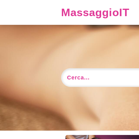
MassaggioIT
Cerca...