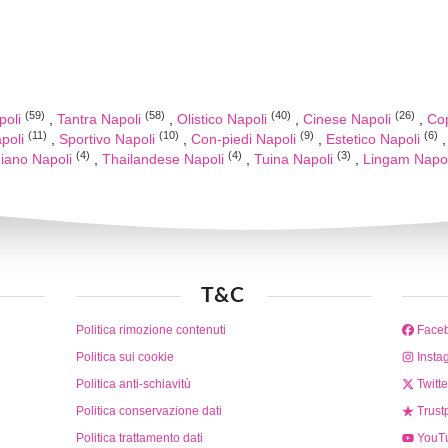
(59)
(58)
(40)
(26)
poli
Tantra Napoli
Olistico Napoli
Cinese Napoli
Co
(11)
(10)
(9)
(6)
poli
Sportivo Napoli
Con-piedi Napoli
Estetico Napoli
(4)
(4)
(3)
niano Napoli
Thailandese Napoli
Tuina Napoli
Lingam Napo
T&C
Politica rimozione contenuti
Face
Politica sui cookie
Insta
Politica anti-schiavitù
Twitte
Politica conservazione dati
Trustp
Politica trattamento dati
YouT