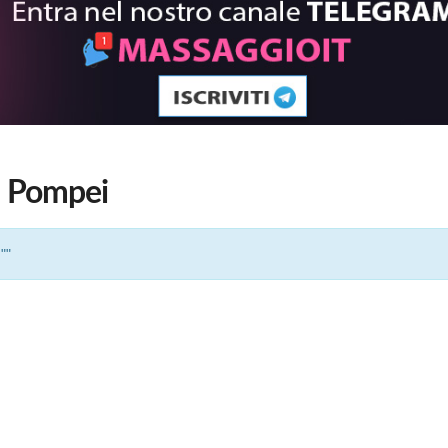
a Pompei
""