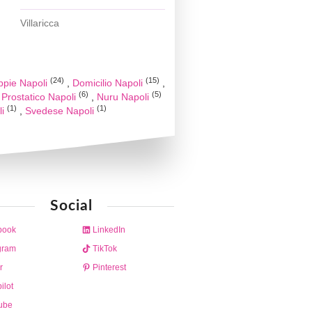
Villaricca
(24)
(15)
ppie Napoli
Domicilio Napoli
(6)
(5)
Prostatico Napoli
Nuru Napoli
(1)
(1)
li
Svedese Napoli
Social
book
LinkedIn
gram
TikTok
r
Pinterest
ilot
ube