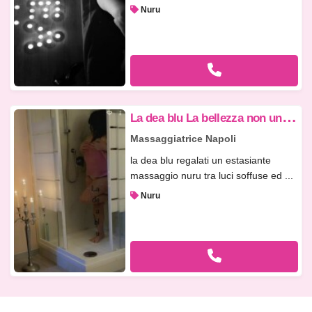
Nuru
L
a dea blu La bellezza non un caso da noi 35199 Valeria
Massaggiatrice Napoli
la dea blu regalati un estasiante
massaggio nuru tra luci soffuse ed ...
Nuru