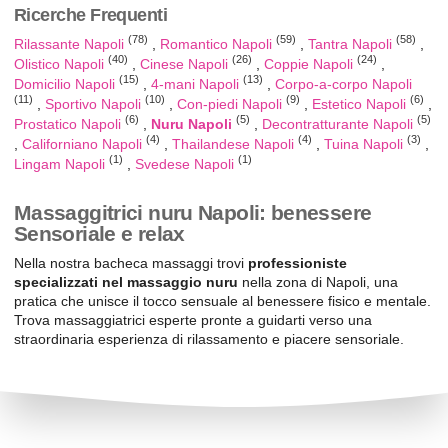
Ricerche Frequenti
(78)
(59)
(58)
Rilassante Napoli
Romantico Napoli
Tantra Napoli
(40)
(26)
(24)
Olistico Napoli
Cinese Napoli
Coppie Napoli
(15)
(13)
Domicilio Napoli
4-mani Napoli
Corpo-a-corpo Napoli
(11)
(10)
(9)
(6)
Sportivo Napoli
Con-piedi Napoli
Estetico Napoli
(6)
(5)
(5)
Prostatico Napoli
Nuru Napoli
Decontratturante Napoli
(4)
(4)
(3)
Californiano Napoli
Thailandese Napoli
Tuina Napoli
(1)
(1)
Lingam Napoli
Svedese Napoli
Massaggitrici nuru Napoli: benessere
Sensoriale e relax
Nella nostra bacheca massaggi trovi
professioniste
specializzati nel massaggio nuru
nella zona di Napoli, una
pratica che unisce il tocco sensuale al benessere fisico e mentale.
Trova massaggiatrici esperte pronte a guidarti verso una
straordinaria esperienza di rilassamento e piacere sensoriale.