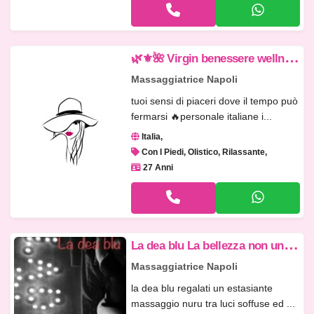

⚜️🌺 Virgin benessere wellness
Massaggiatrice Napoli
tuoi sensi di piaceri dove il tempo può
fermarsi 🔥personale italiane i...
Italia
Con I Piedi, Olistico, Rilassante
27 Anni
L
a dea blu La bellezza non un caso da noi 3512921599 Valeria
Massaggiatrice Napoli
la dea blu regalati un estasiante
massaggio nuru tra luci soffuse ed ...