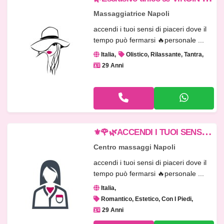
Massaggiatrice Napoli
accendi i tuoi sensi di piaceri dove il
tempo può fermarsi 🔥personale ...
Italia
Olistico, Rilassante, Tantra
29 Anni
⚜
️🌹🌿ACCENDI I TUOI SENSI DI PIACERI DOVE IL TEMPO PUÒ FERMARSI⚜️il VIRGIN
Centro massaggi Napoli
accendi i tuoi sensi di piaceri dove il
tempo può fermarsi 🔥personale ...
Italia
Romantico, Estetico, Con I Piedi
29 Anni