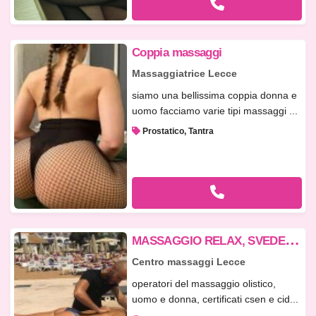
Coppia massaggi
Massaggiatrice Lecce
siamo una bellissima coppia donna e
uomo facciamo varie tipi massaggi ...
Prostatico, Tantra
M
ASSAGGIO RELAX, SVEDESE, LINFO-DRENANTE, LOMI LOMI, INDONESIANO, DI COPPIA, Ecc
Centro massaggi Lecce
operatori del massaggio olistico,
uomo e donna, certificati csen e cid...