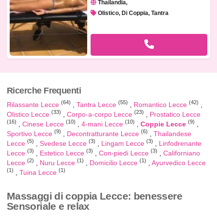
Thailandia
Olistico, Di Coppia, Tantra
Ricerche Frequenti
(64)
(55)
(42)
Rilassante Lecce
Tantra Lecce
Romantico Lecce
(33)
(23)
Olistico Lecce
Corpo-a-corpo Lecce
Prostatico Lecce
(16)
(10)
(10)
(9)
Cinese Lecce
4-mani Lecce
Coppie Lecce
(9)
(6)
Sportivo Lecce
Decontratturante Lecce
Thailandese
(5)
(3)
(3)
Lecce
Svedese Lecce
Lingam Lecce
Linfodrenante
(3)
(3)
(3)
Lecce
Estetico Lecce
Con-piedi Lecce
Californiano
(2)
(1)
(1)
Lecce
Nuru Lecce
Domicilio Lecce
Ayurvedico Lecce
(1)
(1)
Tuina Lecce
Massaggi di coppia Lecce: benessere
Sensoriale e relax