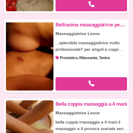
B
ellissima massaggiatrice per i tuoi momenti di relax
Massaggiatrice Lecce
...splendida massaggiattrice molto
professionale!! per singoli e coppi...
Prostatico, Rilassante, Tantra
Bella coppia massaggia a 4 mani
Massaggiatrice Lecce
bella coppia massaggia a 4 mani il
massaggio a 4 provoca svariate sen...