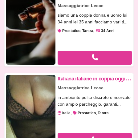
Massaggiatrice Lecce
siamo una coppia donna e uomo lui
34 anni lei 35 anni facciamo vari ti...
Prostatico, Tantra
34 Anni
I
taliana italiane in coppia oggi x un massaggio
Massaggiatrice Lecce
in ambiente pulito discreto e riservato
con ampio parcheggio, garanti...
Italia
Prostatico, Tantra